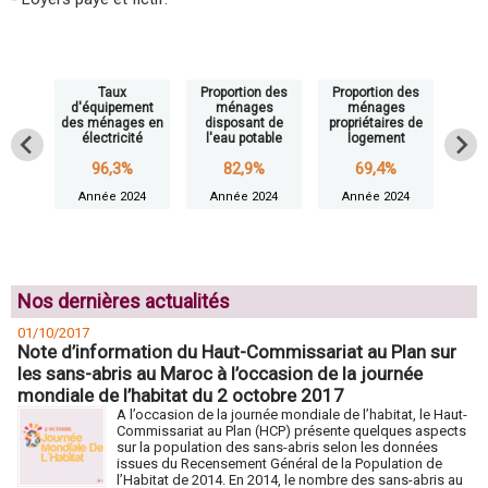
Taux
Proportion des
Proportion des
Pro
d'équipement
ménages
ménages
m
des ménages en
disposant de
propriétaires de
loc
électricité
l'eau potable
logement
l
96,3%
82,9%
69,4%
Année 2024
Année 2024
Année 2024
An
Nos dernières actualités
01/10/2017
Note d’information du Haut-Commissariat au Plan sur
les sans-abris au Maroc à l’occasion de la journée
mondiale de l’habitat du 2 octobre 2017
A l’occasion de la journée mondiale de l’habitat, le Haut-
Commissariat au Plan (HCP) présente quelques aspects
sur la population des sans-abris selon les données
issues du Recensement Général de la Population de
l’Habitat de 2014. En 2014, le nombre des sans-abris au